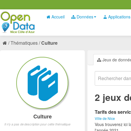
Accueil
Données
Applications
Thématiques
Culture
Jeux de donné
2 jeux 
Tarifs des servic
Culture
Ville de Nice
Vous trouverez ici l
Il n'y a pas de description pour cette thématique
l'année 2021.