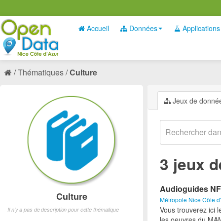
Accueil
Données
Applications
Thématiques
Culture
Jeux de donné
3 jeux 
Audioguides 
Culture
Métropole Nice Côte d
Vous trouverez ici 
Il n'y a pas de description pour cette thématique
les oeuvres du MA