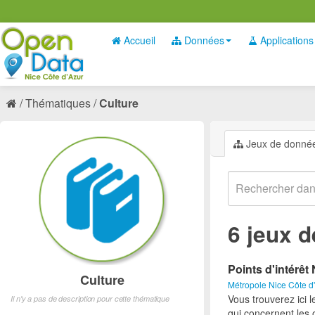
Accueil
Données
Applications
Thématiques
Culture
Jeux de donné
6 jeux 
Points d'intérêt 
Culture
Métropole Nice Côte d
Vous trouverez ici l
Il n'y a pas de description pour cette thématique
qui concernent les 