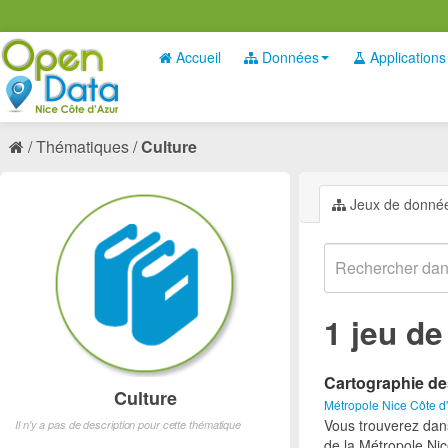
Accueil
Données
Applications
Thématiques
Culture
Jeux de donné
1 jeu d
Cartographie de
Culture
Métropole Nice Côte d
Vous trouverez dan
Il n'y a pas de description pour cette thématique
de la Métropole Nic