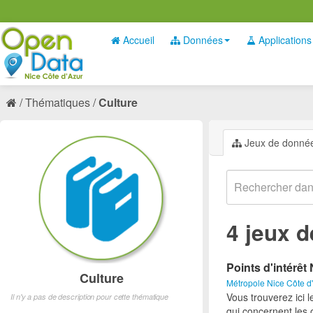
Accueil
Données
Applications
Thématiques
Culture
Jeux de donné
4 jeux 
Points d'intérêt 
Culture
Métropole Nice Côte d
Vous trouverez ici l
Il n'y a pas de description pour cette thématique
qui concernent les 