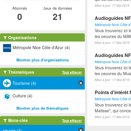
Mise à jour: 17 Mai 2019
Abonnés
Jeux de données
0
21
Audioguides 
Métropole Nice Côte d
Vous trouverez ici 
les oeuvres du MA
Organisations
Mise à jour: 17 Mai 2019
Métropole Nice Côte d'Azur (4)
Audioguides NF
Montrer plus d'organisations
Métropole Nice Côte d
Vous trouverez ici 
Thématiques
Tout effacer
les oeuvres du Mus
Mise à jour: 17 Mai 2019
Tourisme (4)
Points d'intérê
Culture (4)
Métropole Nice Côte d
Vous trouverez ici l
Montrer plus de thématiques
Matisse", qui conce
Mise à jour: 17 Mai 2019
Mots-clés
Tout effacer
oeuvre (4)