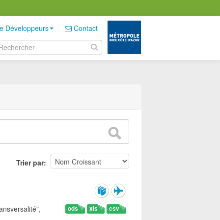
e Développeurs
Contact
Trier par
ansversalité",
ods
xls
csv