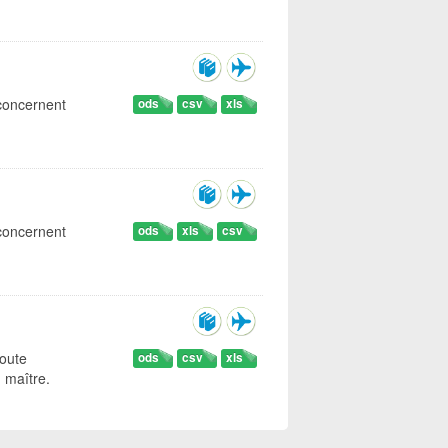
 concernent
ods
csv
xls
 concernent
ods
xls
csv
Route
ods
csv
xls
 maître.