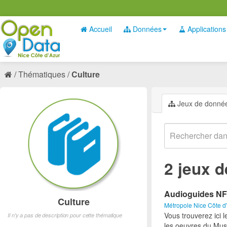
Accueil
Données
Applications
Thématiques
Culture
Jeux de donné
2 jeux 
Audioguides NF
Culture
Métropole Nice Côte d
Vous trouverez ici 
Il n'y a pas de description pour cette thématique
les oeuvres du Mus