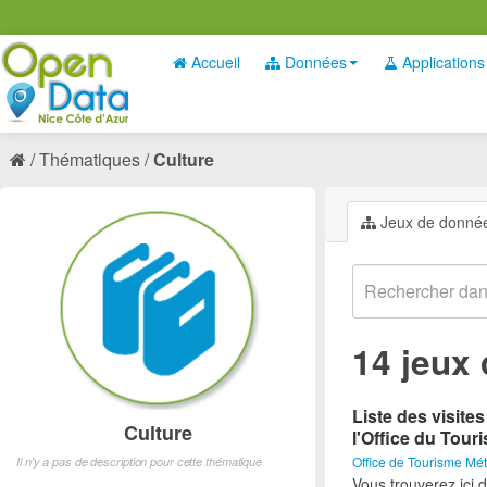
Accueil
Données
Applications
Thématiques
Culture
Jeux de donné
14 jeux
Liste des visite
Culture
l'Office du Tour
Office de Tourisme Mét
Il n'y a pas de description pour cette thématique
Vous trouverez ici d