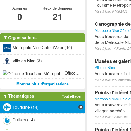
Tourisme Métropoli
Abonnés
Jeux de données
Mise à jour: 9 Mai 2026
0
21
Cartographie de
Métropole Nice Côte d
Vous trouverez dan
Organisations
de la Métropole Nic
Métropole Nice Côte d'Azur (10)
Mise à jour: 14 Février 2
Ville de Nice (3)
Musées et galeri
Ville de Nice
Office de Tourisme Métropol... (1)
Vous trouverez ici l
Mise à jour: 22 Septembr
Montrer plus d'organisations
Points d'intérê
Thématiques
Tout effacer
Métropole Nice Côte d
Vous trouverez ici l
Tourisme (14)
villages perchés.
Mise à jour: 17 Mai 2019
Culture (14)
Points d'intérêt 