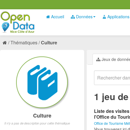
Accueil
Données
Applications
Thématiques
Culture
Jeux de donné
1 jeu d
Liste des visite
Culture
l'Office du Tour
Office de Tourisme Mét
Il n'y a pas de description pour cette thématique
Vous trouverez ici d