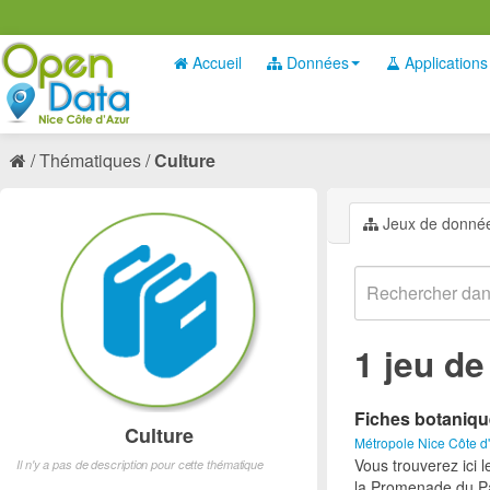
Accueil
Données
Applications
Thématiques
Culture
Jeux de donné
1 jeu d
Fiches botaniq
Culture
Métropole Nice Côte d
Vous trouverez ici 
Il n'y a pas de description pour cette thématique
la Promenade du Pa