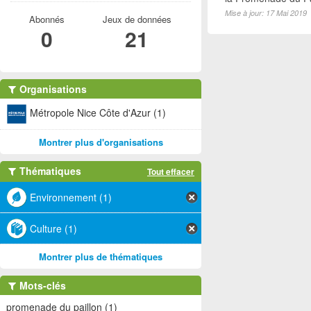
Mise à jour: 17 Mai 2019
Abonnés
Jeux de données
0
21
Organisations
Métropole Nice Côte d'Azur (1)
Montrer plus d'organisations
Thématiques
Tout effacer
Environnement (1)
Culture (1)
Montrer plus de thématiques
Mots-clés
promenade du paillon (1)