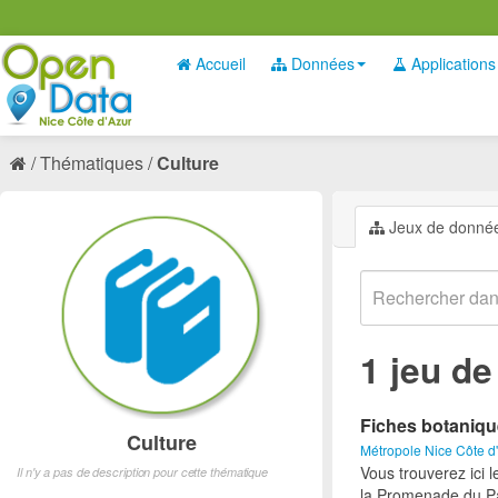
Accueil
Données
Applications
Thématiques
Culture
Jeux de donné
1 jeu d
Fiches botaniq
Culture
Métropole Nice Côte d
Vous trouverez ici 
Il n'y a pas de description pour cette thématique
la Promenade du Pa