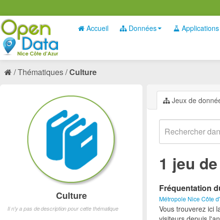
Accueil
Données
Applications
Thématiques
Culture
Jeux de donné
1 jeu d
Fréquentation d
Culture
Métropole Nice Côte d
Vous trouverez ici 
Il n'y a pas de description pour cette thématique
visiteurs depuis l'