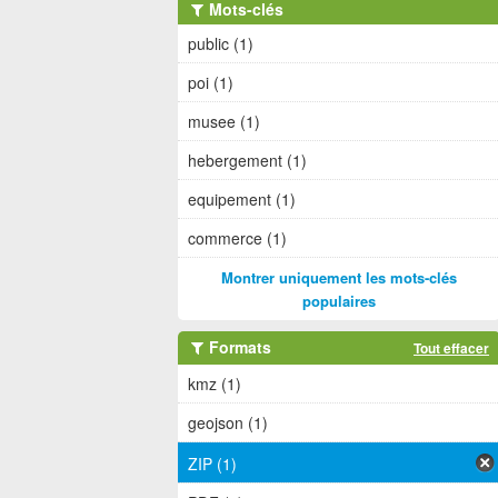
Mots-clés
public (1)
poi (1)
musee (1)
hebergement (1)
equipement (1)
commerce (1)
Montrer uniquement les mots-clés
populaires
Formats
Tout effacer
kmz (1)
geojson (1)
ZIP (1)