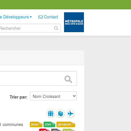
e Développeurs
Contact
Trier par
 51 communes
json
csv
geojson