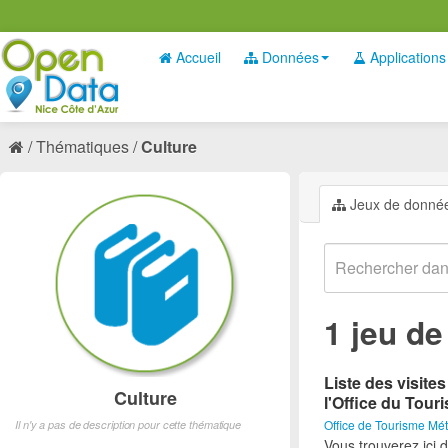
Accueil
Données
Applications
Thématiques
Culture
Jeux de donné
1 jeu d
Liste des visite
Culture
l'Office du Tour
Office de Tourisme Mét
Il n'y a pas de description pour cette thématique
Vous trouverez ici d