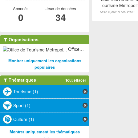
Tourisme Métropoli
Abonnés
Jeux de données
Mise à jour: 9 Mai 2026
0
34
Organisations
Office de Tourisme Métropol... (1)
Montrer uniquement les organisations
populaires
Thématiques
Tout effacer
Tourisme (1)
Sport (1)
Culture (1)
Montrer uniquement les thématiques