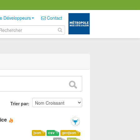
e Développeurs
Contact
Trier par
ice
json
csv
geojson