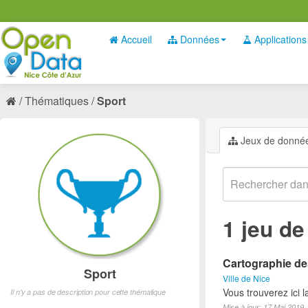
Accueil
Données
Applications
Thématiques
Sport
Jeux de donné
1 jeu d
Cartographie des
Sport
Ville de Nice
Vous trouverez ici l
Il n'y a pas de description pour cette thématique
Mise à jour: 17 Mai 2019