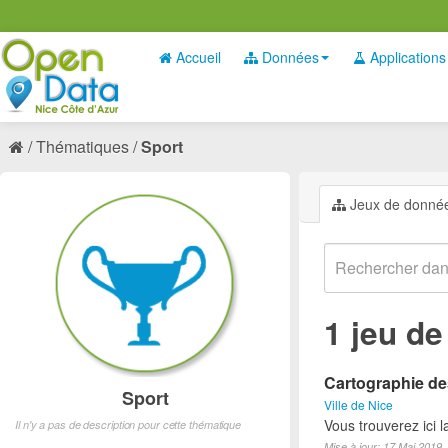
Accueil
Données
Applications
Thématiques
Sport
Jeux de donné
1 jeu d
Cartographie des
Sport
Ville de Nice
Vous trouverez ici l
Il n'y a pas de description pour cette thématique
Mise à jour: 17 Mai 2019