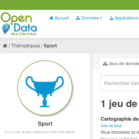
Accueil
Données
Applications
Thématiques
Sport
Jeux de donné
1 jeu d
Cartographie des
Sport
Ville de Nice
Vous trouverez ici l
Il n'y a pas de description pour cette thématique
Mise à jour: 17 Mai 2019