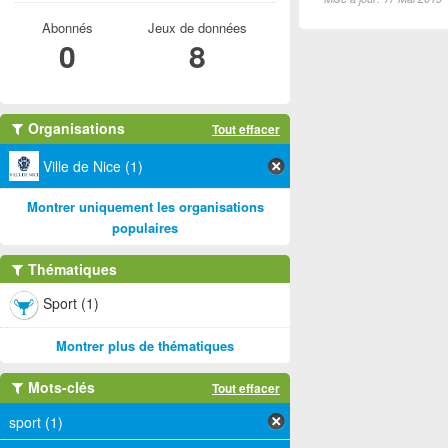
Abonnés
Jeux de données
0
8
Organisations
Tout effacer
Ville de Nice (1)
Montrer uniquement les organisations
populaires
Thématiques
Sport (1)
Montrer plus de thématiques
Mots-clés
Tout effacer
sport (1)