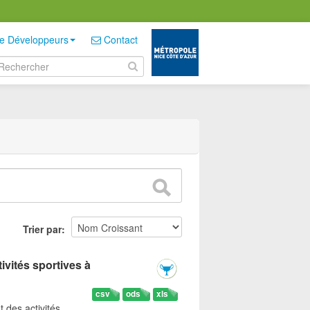
e Développeurs
Contact
Trier par
ivités sportives à
csv
ods
xls
t des activités