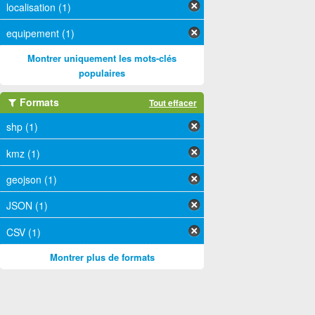
localisation (1)
equipement (1)
Montrer uniquement les mots-clés
populaires
Formats
Tout effacer
shp (1)
kmz (1)
geojson (1)
JSON (1)
CSV (1)
Montrer plus de formats