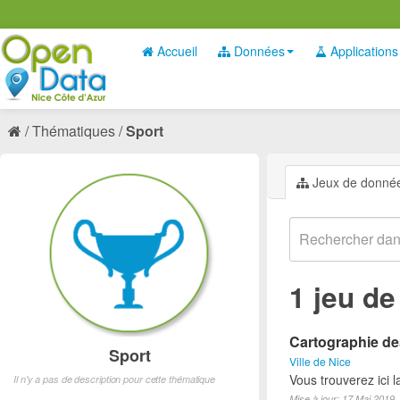
Accueil
Données
Applications
Thématiques
Sport
Jeux de donné
1 jeu d
Cartographie des
Sport
Ville de Nice
Vous trouverez ici l
Il n'y a pas de description pour cette thématique
Mise à jour: 17 Mai 2019