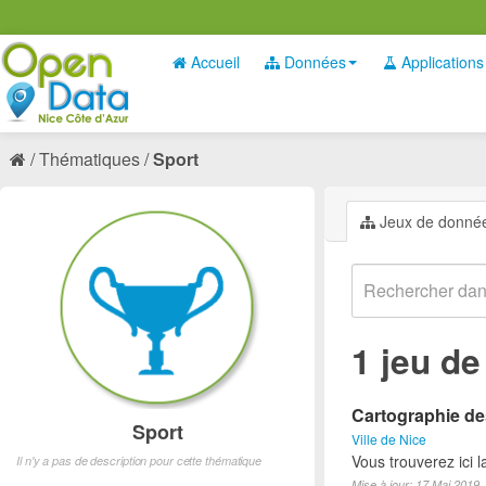
Accueil
Données
Applications
Thématiques
Sport
Jeux de donné
1 jeu d
Cartographie des
Sport
Ville de Nice
Vous trouverez ici l
Il n'y a pas de description pour cette thématique
Mise à jour: 17 Mai 2019