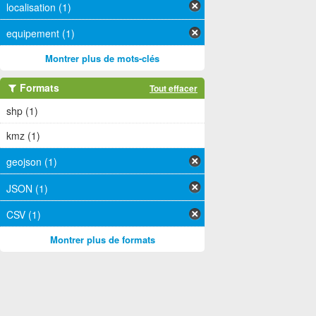
localisation (1)
equipement (1)
Montrer plus de mots-clés
Formats
Tout effacer
shp (1)
kmz (1)
geojson (1)
JSON (1)
CSV (1)
Montrer plus de formats