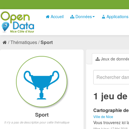
Accueil
Données
Applications
Thématiques
Sport
Jeux de donné
1 jeu d
Cartographie des
Sport
Ville de Nice
Vous trouverez ici l
Il n'y a pas de description pour cette thématique
Mise à jour: 17 Mai 2019