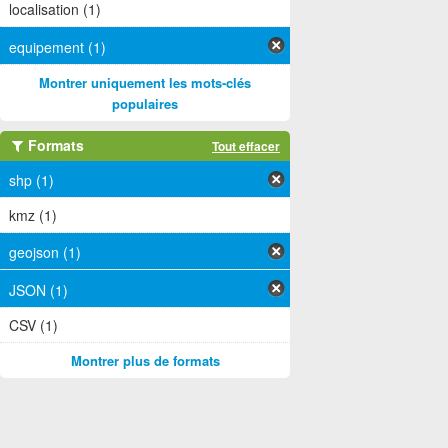
localisation (1)
equipement (1)
Montrer uniquement les mots-clés
populaires
Formats
Tout effacer
shp (1)
kmz (1)
geojson (1)
JSON (1)
CSV (1)
Montrer plus de formats