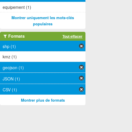
equipement (1)
Montrer uniquement les mots-clés
populaires
Formats
Tout effacer
shp (1)
kmz (1)
geojson (1)
JSON (1)
CSV (1)
Montrer plus de formats