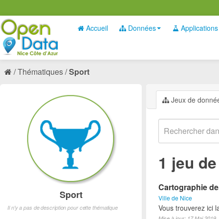
Accueil
Données
Applications
Thématiques
Sport
Jeux de donné
1 jeu d
Cartographie des
Sport
Ville de Nice
Vous trouverez ici l
Il n'y a pas de description pour cette thématique
Mise à jour: 17 Mai 2019