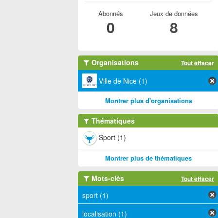
Abonnés
Jeux de données
0
8
Organisations
Tout effacer
Ville de Nice (1)
Montrer plus d'organisations
Thématiques
Sport (1)
Montrer plus de thématiques
Mots-clés
Tout effacer
sport (1)
localisation (1)