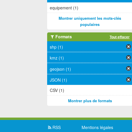
equipement (1)
Montrer uniquement les mots-clés
populaires
Formats
Tout effacer
shp (1)
kmz (1)
geojson (1)
JSON (1)
CSV (1)
Montrer plus de formats
RSS
Mentions légales