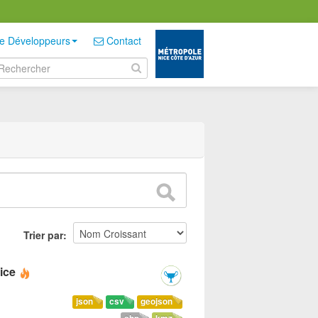
e Développeurs
Contact
Trier par
ice
json
csv
geojson