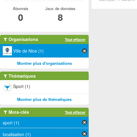
Abonnés
Jeux de données
0
8
Organisations
Tout effacer
Ville de Nice (1)
Montrer plus d'organisations
Thématiques
Sport (1)
Montrer plus de thématiques
Mots-clés
Tout effacer
sport (1)
localisation (1)