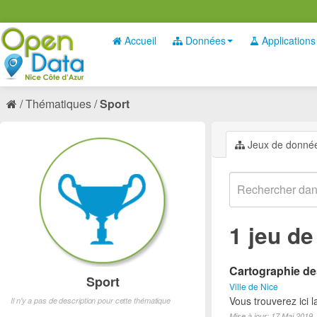
Accueil
Données
Applications
Thématiques
Sport
Jeux de donné
1 jeu d
Cartographie des
Sport
Ville de Nice
Vous trouverez ici l
Il n'y a pas de description pour cette thématique
Mise à jour: 17 Mai 2019