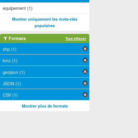
equipement (1)
Montrer uniquement les mots-clés
populaires
Formats
Tout effacer
shp (1)
kmz (1)
geojson (1)
JSON (1)
CSV (1)
Montrer plus de formats