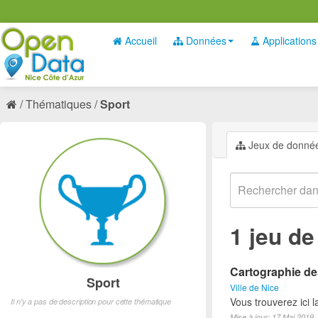
Accueil
Données
Applications
Thématiques
Sport
Jeux de donné
1 jeu d
Cartographie des
Sport
Ville de Nice
Vous trouverez ici l
Il n'y a pas de description pour cette thématique
Mise à jour: 17 Mai 2019