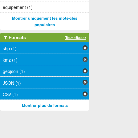
equipement (1)
Montrer uniquement les mots-clés
populaires
Formats
Tout effacer
shp (1)
kmz (1)
geojson (1)
JSON (1)
CSV (1)
Montrer plus de formats