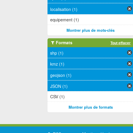
localisation (1)
equipement (1)
Montrer plus de mots-clés
Formats
Tout effacer
shp (1)
kmz (1)
geojson (1)
JSON (1)
CSV (1)
Montrer plus de formats