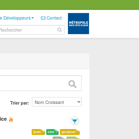
e Développeurs
Contact
Trier par
ice
json
csv
geojson