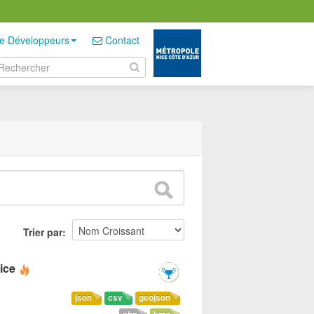
e Développeurs
Contact
Trier par
ice
json
csv
geojson