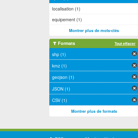
localisation (1)
equipement (1)
Montrer plus de mots-clés
Formats
Tout effacer
shp (1)
kmz (1)
geojson (1)
JSON (1)
CSV (1)
Montrer plus de formats