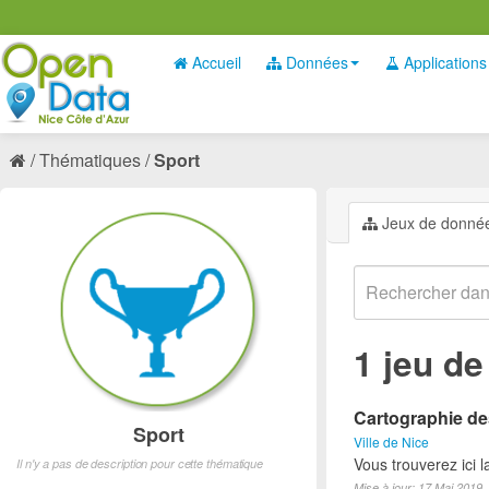
Accueil
Données
Applications
Thématiques
Sport
Jeux de donné
1 jeu d
Cartographie des
Sport
Ville de Nice
Vous trouverez ici l
Il n'y a pas de description pour cette thématique
Mise à jour: 17 Mai 2019