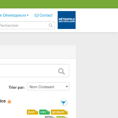
e Développeurs
Contact
Trier par
ice
json
csv
geojson