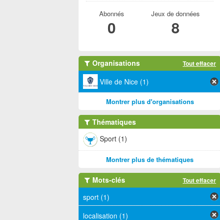
Abonnés
Jeux de données
0
8
Organisations
Tout effacer
Ville de Nice (1)
Montrer plus d'organisations
Thématiques
Sport (1)
Montrer plus de thématiques
Mots-clés
Tout effacer
sport (1)
localisation (1)