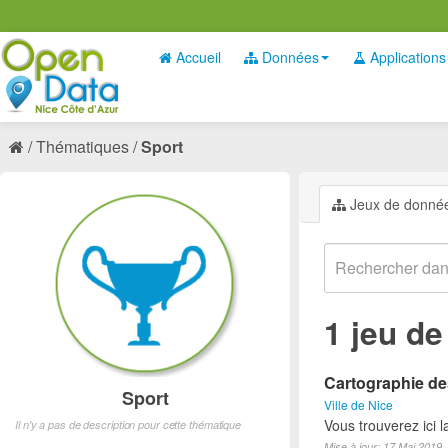
Accueil
Données
Applications
Thématiques
Sport
Jeux de donné
1 jeu d
Cartographie des
Sport
Ville de Nice
Vous trouverez ici l
Il n'y a pas de description pour cette thématique
Mise à jour: 17 Mai 2019