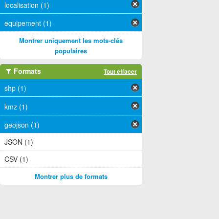
localisation (1)
equipement (1)
Montrer uniquement les mots-clés
populaires
Formats
Tout effacer
shp (1)
kmz (1)
geojson (1)
JSON (1)
CSV (1)
Montrer plus de formats