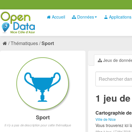
Accueil
Données
Applications
Thématiques
Sport
Jeux de donné
1 jeu d
Cartographie des
Sport
Ville de Nice
Vous trouverez ici l
Il n'y a pas de description pour cette thématique
Mise à jour: 17 Mai 2019