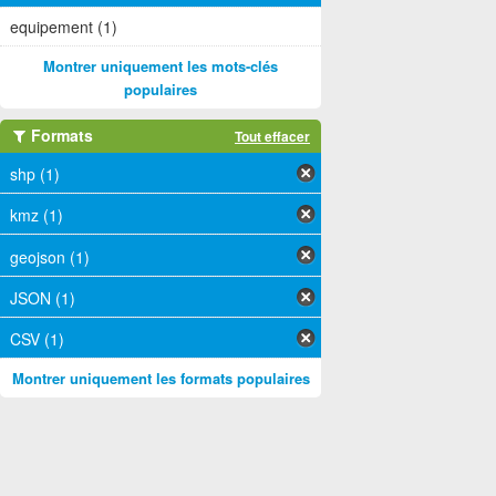
equipement (1)
Montrer uniquement les mots-clés
populaires
Formats
Tout effacer
shp (1)
kmz (1)
geojson (1)
JSON (1)
CSV (1)
Montrer uniquement les formats populaires