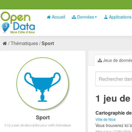
Accueil
Données
Applications
Thématiques
Sport
Jeux de donné
1 jeu d
Cartographie des
Sport
Ville de Nice
Vous trouverez ici l
Il n'y a pas de description pour cette thématique
Mise à jour: 17 Mai 2019