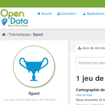
Accueil
Données
Applications
Thématiques
Sport
Jeux de donné
1 jeu d
Cartographie des
Sport
Ville de Nice
Vous trouverez ici l
Il n'y a pas de description pour cette thématique
Mise à jour: 17 Mai 2019