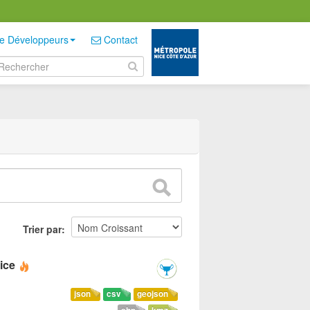
e Développeurs
Contact
Trier par
ice
json
csv
geojson