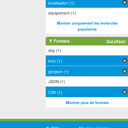
localisation (1)
equipement (1)
Montrer uniquement les mots-clés
populaires
Formats
Tout effacer
shp (1)
kmz (1)
geojson (1)
JSON (1)
CSV (1)
Montrer plus de formats