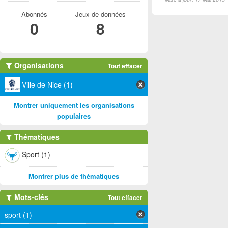
Abonnés
Jeux de données
0
8
Organisations
Tout effacer
Ville de Nice (1)
Montrer uniquement les organisations
populaires
Thématiques
Sport (1)
Montrer plus de thématiques
Mots-clés
Tout effacer
sport (1)