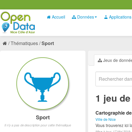
Accueil
Données
Applications
Thématiques
Sport
Jeux de donné
1 jeu d
Cartographie des
Sport
Ville de Nice
Vous trouverez ici l
Il n'y a pas de description pour cette thématique
Mise à jour: 17 Mai 2019