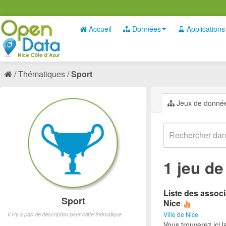
Accueil
Données
Applications
Thématiques
Sport
Jeux de donné
1 jeu d
Liste des associ
Sport
Nice
Ville de Nice
Il n'y a pas de description pour cette thématique
Vous trouverez ici l