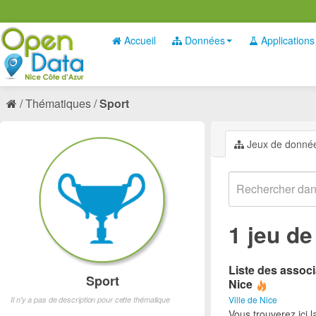
Accueil
Données
Applications
Thématiques
Sport
Jeux de donné
1 jeu d
Liste des associ
Sport
Nice
Ville de Nice
Il n'y a pas de description pour cette thématique
Vous trouverez ici l