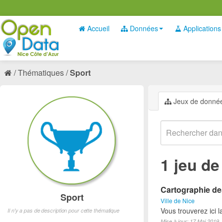
Accueil
Données
Applications
Thématiques
Sport
Jeux de donné
1 jeu d
Cartographie des
Sport
Ville de Nice
Vous trouverez ici l
Il n'y a pas de description pour cette thématique
Mise à jour: 17 Mai 2019