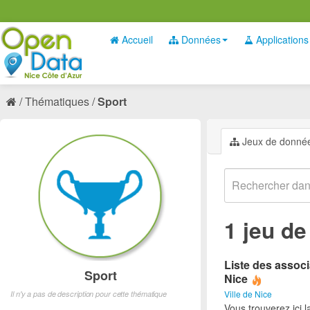
Accueil
Données
Applications
Thématiques
Sport
Jeux de donné
1 jeu d
Liste des associ
Sport
Nice
Ville de Nice
Il n'y a pas de description pour cette thématique
Vous trouverez ici l