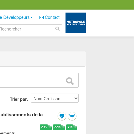
e Développeurs
Contact
Trier par
tablissements de la
csv
ods
xls
ipements