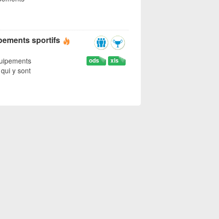
ipements sportifs
quipements
ods
xls
 qui y sont