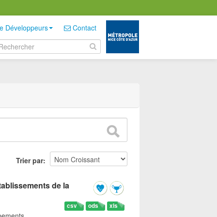
e Développeurs
Contact
Trier par
tablissements de la
csv
ods
xls
ipements