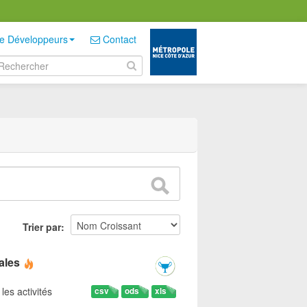
e Développeurs
Contact
Trier par
ales
les activités
csv
ods
xls