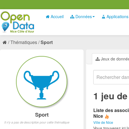
Accueil
Données
Applications
Thématiques
Sport
Jeux de donné
1 jeu d
Liste des associ
Sport
Nice
Ville de Nice
Il n'y a pas de description pour cette thématique
Vous trouverez ici l