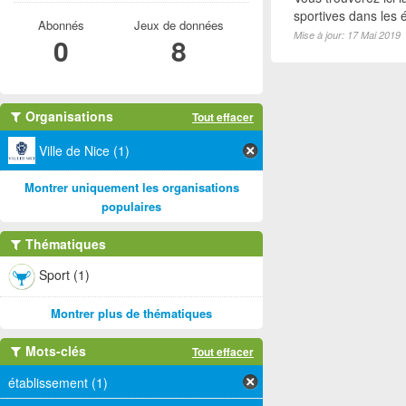
sportives dans les é
Abonnés
Jeux de données
Mise à jour: 17 Mai 2019
0
8
Organisations
Tout effacer
Ville de Nice (1)
Montrer uniquement les organisations
populaires
Thématiques
Sport (1)
Montrer plus de thématiques
Mots-clés
Tout effacer
établissement (1)