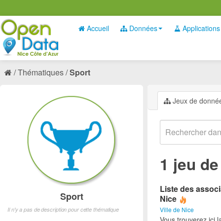
Accueil
Données
Applications
Thématiques
Sport
Jeux de donné
1 jeu d
Liste des associ
Sport
Nice
Ville de Nice
Il n'y a pas de description pour cette thématique
Vous trouverez ici l