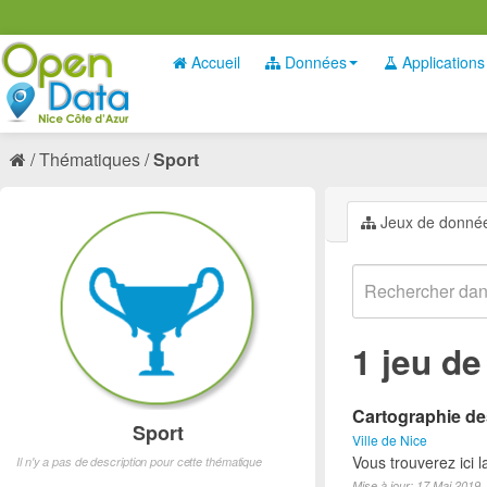
Accueil
Données
Applications
Thématiques
Sport
Jeux de donné
1 jeu d
Cartographie des
Sport
Ville de Nice
Vous trouverez ici l
Il n'y a pas de description pour cette thématique
Mise à jour: 17 Mai 2019