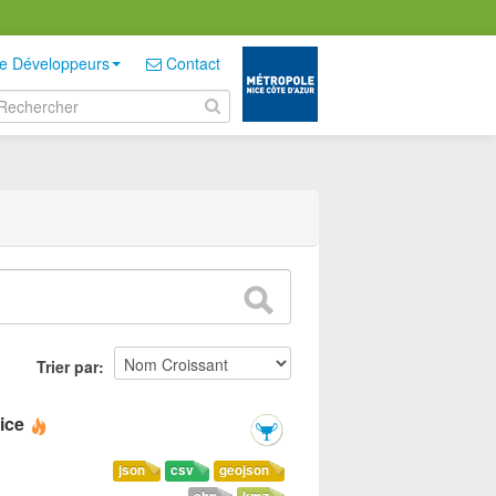
e Développeurs
Contact
Trier par
ice
json
csv
geojson