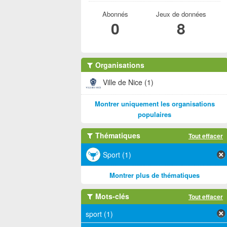
Abonnés
Jeux de données
0
8
Organisations
Ville de Nice (1)
Montrer uniquement les organisations
populaires
Thématiques
Tout effacer
Sport (1)
Montrer plus de thématiques
Mots-clés
Tout effacer
sport (1)