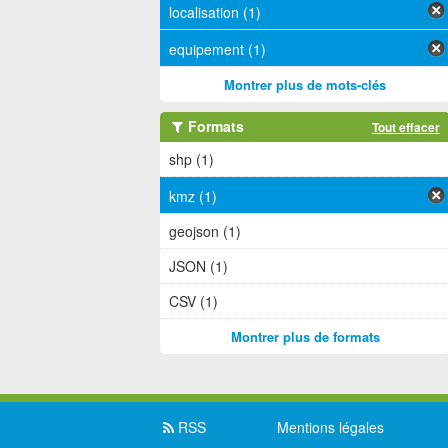
localisation (1)
equipement (1)
Montrer plus de mots-clés
Formats
Tout effacer
shp (1)
kmz (1)
geojson (1)
JSON (1)
CSV (1)
Montrer plus de formats
RSS
Mentions légales