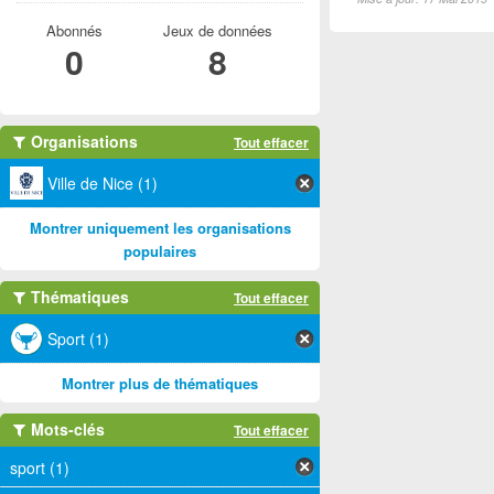
Abonnés
Jeux de données
0
8
Organisations
Tout effacer
Ville de Nice (1)
Montrer uniquement les organisations
populaires
Thématiques
Tout effacer
Sport (1)
Montrer plus de thématiques
Mots-clés
Tout effacer
sport (1)