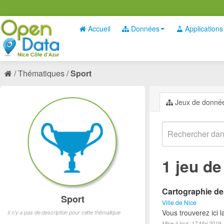
Accueil
Données
Applications
Thématiques
Sport
Jeux de donné
1 jeu d
Cartographie des
Sport
Ville de Nice
Vous trouverez ici l
Il n'y a pas de description pour cette thématique
Mise à jour: 17 Mai 2019