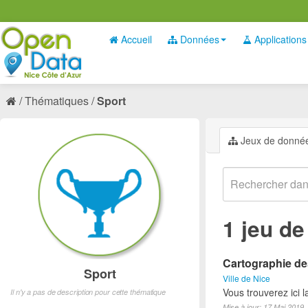
Accueil
Données
Applications
Thématiques
Sport
Jeux de donné
1 jeu d
Cartographie des
Sport
Ville de Nice
Vous trouverez ici l
Il n'y a pas de description pour cette thématique
Mise à jour: 17 Mai 2019